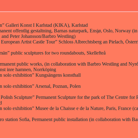
n” Galleri Konst I Karlstad (KIKA), Karlstad
ent offentlig gestaltning, Barnas naturpark, Ensjø, Oslo, Norway (in 
 and Peter Johansson/Barbro Westling)
ropean Artist Castle Tour” Schloss Albrechtsberg an Pielach, Österr
n” public sculptures for two roundabouts, Skellefteå
rmanent public works, (in collaboration with Barbro Westling and Nyré
nst inre hamnen, Norrköping
n solo exhibition” Kungsängens konsthall
n solo exhibition” Arsenal, Poznan, Polen
Polish Sculpture” Permanent Sculpture for the park of The Centre for P
d
n solo exhibition” Musee de la Chaisse e de la Nature, Paris, France (c
 station Sofia, Permanent public installation (in collaboration with Ba