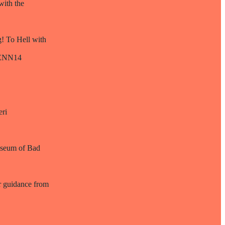
with the
g! To Hell with
 TENN14
eri
useum of Bad
or guidance from