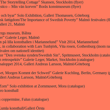
/The Storytelling Cottage” Skansen, Stockholm (flyer)
stico – Min vän korven” Borås konstmuseum (flyer)
 och byar” Solo Exhibition, Galleri Thomassen, Göteborg
sk fattigdom/The Importance of Swedish Poverty” Malmö festivalen (fl
lleri 21, Malmö
ergs museum, Bålsta
er” Galerie Leger, Malmö
n på lilla konsthallen i Mariannelund” Visit 2014, Mariannelund
, in collaboration with Lars Tunbjörk, Vita rosen, Gothenburg (inom r
ivalen om nationell identitet)
tor ”Den svenska synden/Swedish Sin”, Spritmuseet, Stockholm (catal
n retrospektiv” Galerie Leger, Market, Stockholm (catalogue)
asaloppet 2014, Galleri Andreas Larsson, Malmö/Göteborg
Bet, Morgen Kommt der Schwed” Galerie Kuchling, Berlin, Germany (p
alleri Andreas Larsson, Malmö/Göteborg
Zorn” Solo exhibition at Zornmuseet, Mora (catalogue)
ro konsthall
oppermine, Falun (catalogue)
Kumla konsthall/Galleri Örsta