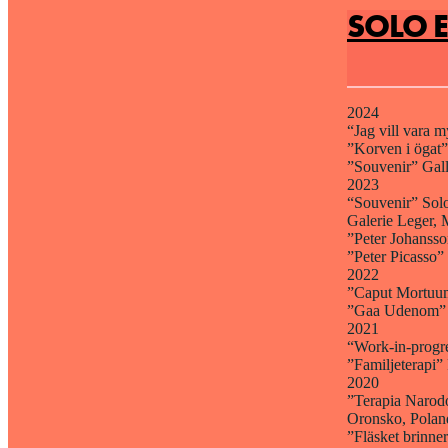
SOLO 
2024
“Jag vill vara 
”Korven i ögat
”Souvenir” Gall
2023
“Souvenir” Solo
Galerie Leger, 
”Peter Johanss
”Peter Picasso”
2022
”Caput Mortuum”
”Gaa Udenom” K
2021
“Work-in-progr
”Familjeterapi”
2020
”Terapia Narodo
Oronsko, Poland
”Fläsket brinner