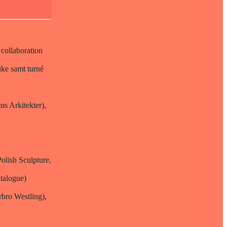
collaboration
ike samt turné
ns Arkitekter),
olish Sculpture,
atalogue)
rbro Westling),