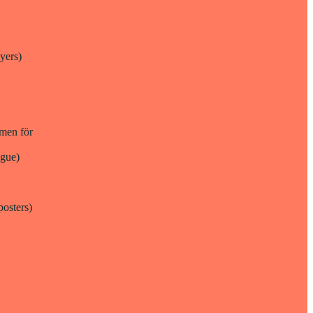
yers)
amen för
ogue)
osters)