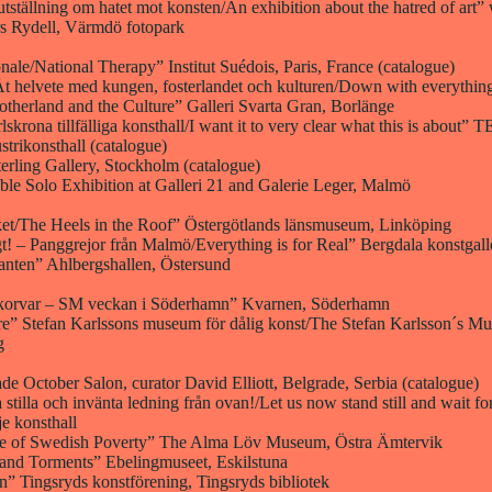
utställning om hatet mot konsten/An exhibition about the hatred of art” 
rs Rydell, Värmdö fotopark
nale/National Therapy” Institut Suédois, Paris, France (catalogue)
Åt helvete med kungen, fosterlandet och kulturen/Down with everythin
otherland and the Culture” Galleri Svarta Gran, Borlänge
krona tillfälliga konsthall/I want it to very clear what this is about”
strikonsthall (catalogue)
erling Gallery, Stockholm (catalogue)
le Solo Exhibition at Galleri 21 and Galerie Leger, Malmö
ket/The Heels in the Roof” Östergötlands länsmuseum, Linköping
igt! – Panggrejor från Malmö/Everything is for Real” Bergdala konstgall
anten” Ahlbergshallen, Östersund
r, korvar – SM veckan i Söderhamn” Kvarnen, Söderhamn
re” Stefan Karlssons museum för dålig konst/The Stefan Karlsson´s M
g
de October Salon, curator David Elliott, Belgrade, Serbia (catalogue)
 stilla och invänta ledning från ovan!/Let us now stand still and wait f
je konsthall
e of Swedish Poverty” The Alma Löv Museum, Östra Ämtervik
and Torments” Ebelingmuseet, Eskilstuna
n” Tingsryds konstförening, Tingsryds bibliotek