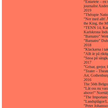
“Entartete – en 
journalist Ande
2019
”Thérapie Natio
”Ner med allt! 
the King, the M
“TENN 14, Karls
Karlskrona Indu
”Barnatro” Wett
”Barnatro” Dubb
2018
”Klackarna i ta
”Allt är på rikt
”Snoa på sängk
2017
”Grisar, grejo
”Teater – Theat
Art, Gothenbur
2016
The 56th Belgra
”Låt oss nu vara
above!” Norrtäl
”The Importanc
”Landsplågor/L
”Peter Johansso