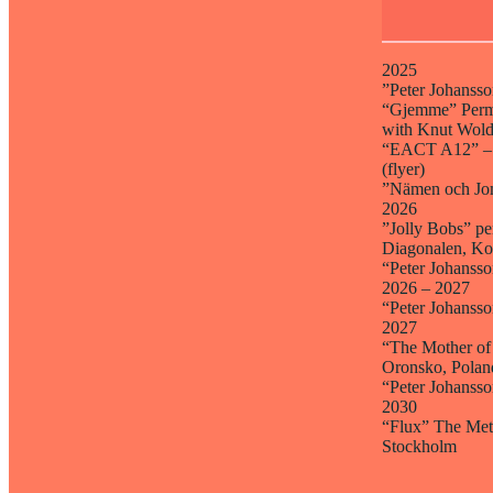
2025
”Peter Johansso
“Gjemme” Perman
with Knut Wold
“EACT A12” – Eu
(flyer)
”Nämen och Jomä
2026
”Jolly Bobs” pe
Diagonalen, Ko
“Peter Johansso
2026 – 2027
“Peter Johansso
2027
“The Mother of 
Oronsko, Polan
“Peter Johansso
2030
“Flux” The Metro
Stockholm