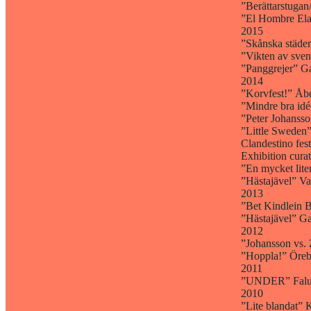
”Berättarstugan
”El Hombre Ela
2015
”Skånska städer
”Vikten av sven
”Panggrejer” Ga
2014
”Korvfest!” Åb
”Mindre bra idé
”Peter Johansso
”Little Sweden”
Clandestino fest
Exhibition cura
”En mycket lite
”Hästajävel” V
2013
”Bet Kindlein 
”Hästajävel” G
2012
”Johansson vs. 
”Hoppla!” Öreb
2011
”UNDER” Falu c
2010
”Lite blandat” 