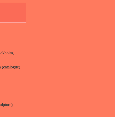
tockholm,
a (catalogue)
lpture),