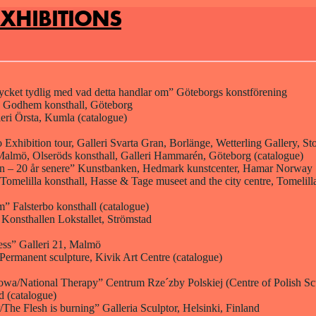
EXHIBITIONS
mycket tydlig med vad detta handlar om” Göteborgs konstförening
” Godhem konsthall, Göteborg
eri Örsta, Kumla (catalogue)
 Exhibition tour, Galleri Svarta Gran, Borlänge, Wetterling Gallery, S
Malmö, Olseröds konsthall, Galleri Hammarén, Göteborg (catalogue)
on – 20 år senere” Kunstbanken, Hedmark kunstcenter, Hamar Norway
 Tomelilla konsthall, Hasse & Tage museet and the city centre, Tomelill
 Falsterbo konsthall (catalogue)
onsthallen Lokstallet, Strömstad
ess” Galleri 21, Malmö
 Permanent sculpture, Kivik Art Centre (catalogue)
wa/National Therapy” Centrum Rze´zby Polskiej (Centre of Polish Scu
 (catalogue)
/The Flesh is burning” Galleria Sculptor, Helsinki, Finland