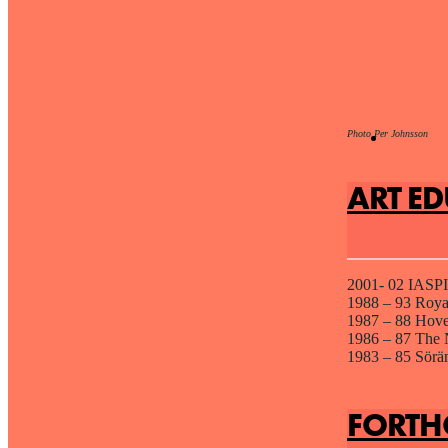
Photo Per Johnsson
ART E
2001- 02 IASPI
1988 – 93 Roya
1987 – 88 Hove
1986 – 87 The N
1983 – 85 Sörän
FORTH